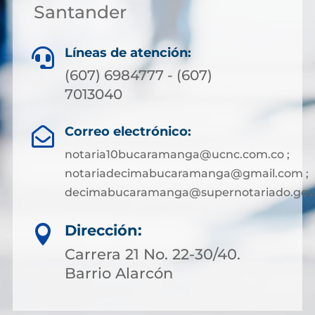
Santander
Líneas de atención:

(607) 6984777 - (607)
7013040
Correo electrónico:

notaria10bucaramanga@ucnc.com.co ;
notariadecimabucaramanga@gmail.com ;
decimabucaramanga@supernotariado.gov
Dirección:

Carrera 21 No. 22-30/40.
Barrio Alarcón