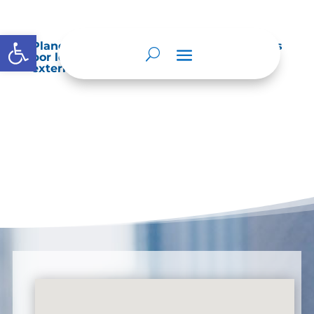
Abrir barra de herramientas
Planes de Mejoramiento vigentes exigidos
por los entes de control o auditoría
externos o internos.