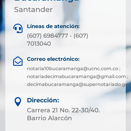
Santander
Líneas de atención:

(607) 6984777 - (607)
7013040
Correo electrónico:

notaria10bucaramanga@ucnc.com.co ;
notariadecimabucaramanga@gmail.com ;
decimabucaramanga@supernotariado.gov
Dirección:

Carrera 21 No. 22-30/40.
Barrio Alarcón