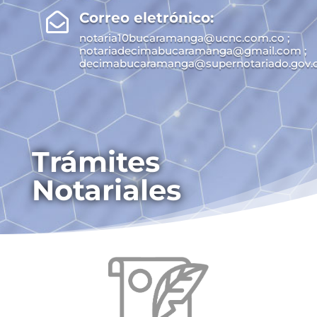
Correo eletrónico:

notaria10bucaramanga@ucnc.com.co ;
notariadecimabucaramanga@gmail.com ;
decimabucaramanga@supernotariado.gov.
Trámites
Notariales