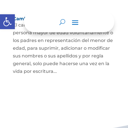
Abrir barra de herramientas
Cambio Nombre
El cambio de nombre lo podrá hacer la
persona mayor de edad voluntariamente o
los padres en representación del menor de
edad, para suprimir, adicionar o modificar
sus nombres o sus apellidos y por regla
general, solo puede hacerse una vez en la
vida por escritura...