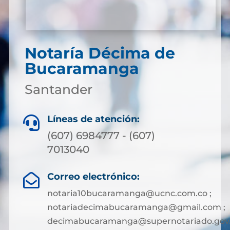
Notaría Décima de
Bucaramanga
Santander
Líneas de atención:

(607) 6984777 - (607)
7013040
Correo electrónico:

notaria10bucaramanga@ucnc.com.co ;
notariadecimabucaramanga@gmail.com ;
decimabucaramanga@supernotariado.gov