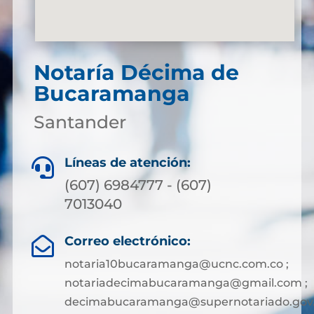
Notaría Décima de
Bucaramanga
Santander
Líneas de atención:

(607) 6984777 - (607)
7013040
Correo electrónico:

notaria10bucaramanga@ucnc.com.co ;
notariadecimabucaramanga@gmail.com ;
decimabucaramanga@supernotariado.gov