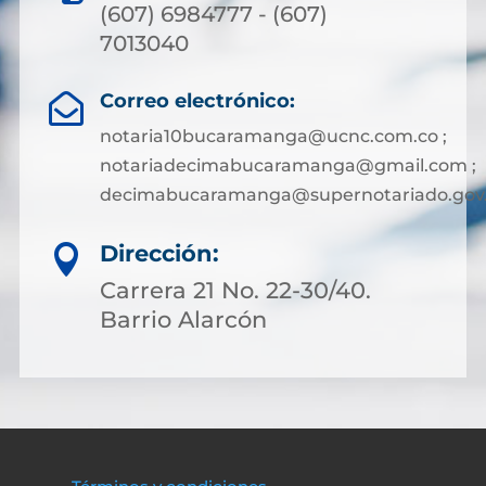
(607) 6984777 - (607)
7013040
Correo electrónico:

notaria10bucaramanga@ucnc.com.co ;
notariadecimabucaramanga@gmail.com ;
decimabucaramanga@supernotariado.gov
Dirección:

Carrera 21 No. 22-30/40.
Barrio Alarcón