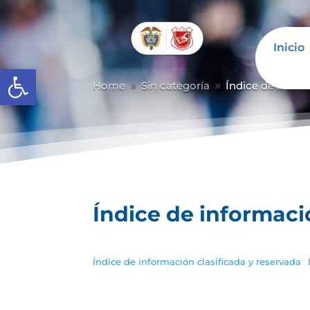
Inicio
Abrir barra de herramientas
Home
Sin categoría
Índice de inform
9
9
Índice de informaci
Índice de información clasificada y reservada