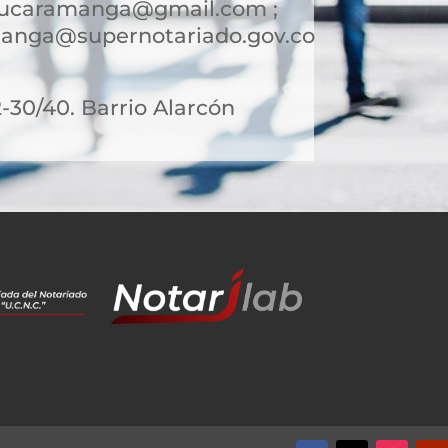
bucaramanga@gmail.com ;
anga@supernotariado.gov.co
2-30/40. Barrio Alarcón