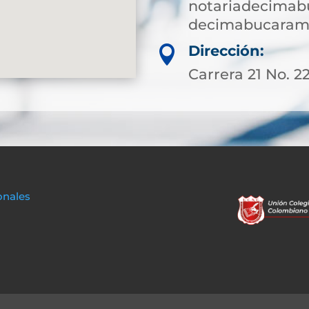
notariadecima
decimabucaram
Dirección:

Carrera 21 No. 2
onales