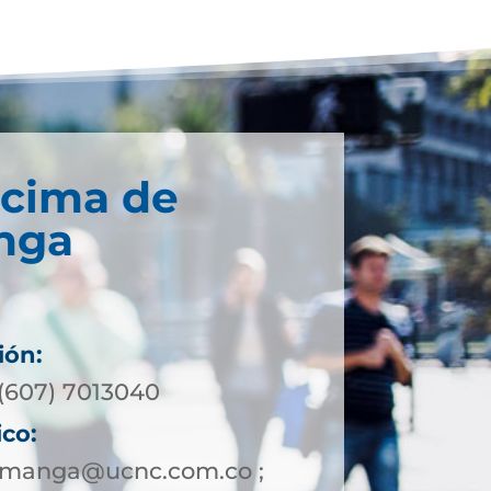
écima de
nga
ión:
 (607) 7013040
ico:
amanga@ucnc.com.co ;