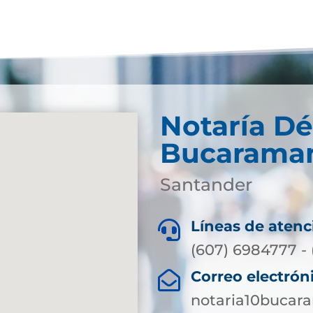
Notaría D
Bucarama
Santander
Líneas de atenc

(607) 6984777 -
Correo electrón

notaria10bucar