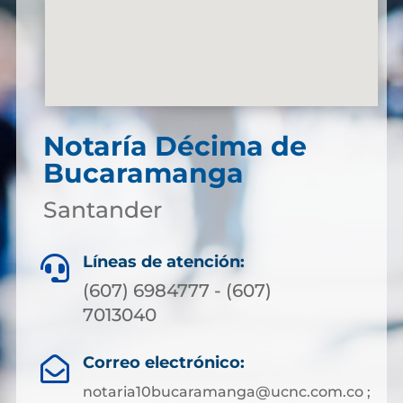
Notaría Décima de
Bucaramanga
Santander
Líneas de atención:

(607) 6984777 - (607)
7013040
Correo electrónico:

notaria10bucaramanga@ucnc.com.co ;