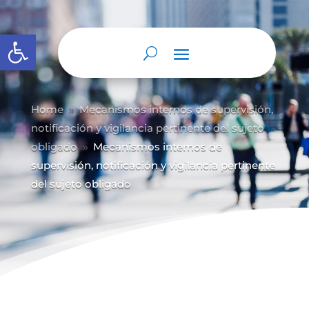
Abrir barra de herramientas
Home
Mecanismos internos de supervisión,
9
notificación y vigilancia pertinente del sujeto
obligado
Mecanismos internos de
9
supervisión, notificación y vigilancia pertinente
del sujeto obligado