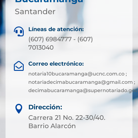
Santander
Líneas de atención:

(607) 6984777 - (607)
7013040
Correo electrónico:

notaria10bucaramanga@ucnc.com.co ;
notariadecimabucaramanga@gmail.com ;
decimabucaramanga@supernotariado.gov
Dirección:

Carrera 21 No. 22-30/40.
Barrio Alarcón